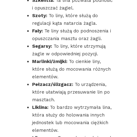
Szkentla:
Ta lina pozwala podnosić
i opuszczać żagiel.
Szoty:
To liny, które służą do
regulacji kąta natarcia żagla.
Fały:
Te liny służą do podnoszenia i
opuszczania masztu oraz żagli.
Segarsy:
To liny, które utrzymują
żagle w odpowiedniej pozycji.
Marlinki/żmijki:
To cienkie liny,
które służą do mocowania różnych
elementów.
Pełzacz/ślizgacz:
To urządzenia,
które ułatwiają przesuwanie lin po
masztach.
Liklina:
To bardzo wytrzymała lina,
która służy do holowania innych
jednostek lub mocowania ciężkich
elementów.